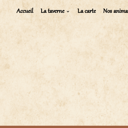
Accueil
La taverne
La carte
Nos anima
ier Google
iCalendar
Office 3