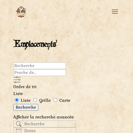
Emplacements
Recherche
Proche
de…
Ordre de tri
Liste
Type
Liste
Grille
Carte
d’affichage
Recherche
des
Afficher la recherche avancée
résultats
Recherche
de
Dates